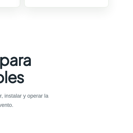
 para
bles
 instalar y operar la
vento.