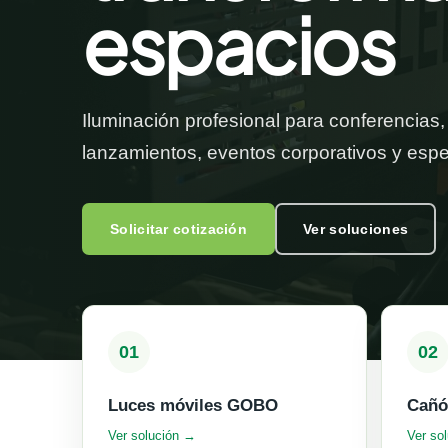
espacios
Iluminación profesional para conferencias, 
lanzamientos, eventos corporativos y espe
Solicitar cotización
Ver soluciones
01
02
Luces móviles GOBO
Cañó
Ver solución →
Ver so