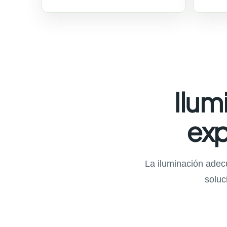
Ilum
exp
La iluminación adecu
soluc