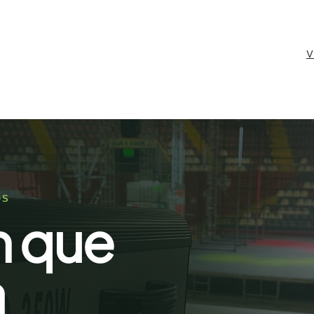
V
OS
n que
a