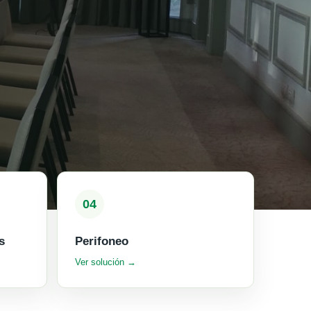
04
s
Perifoneo
Ver solución →