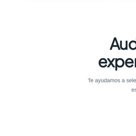
Aud
exper
Te ayudamos a selec
e