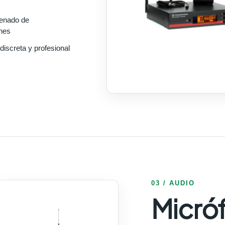
denado de
ones
 discreta y profesional
03 / AUDIO
Micró