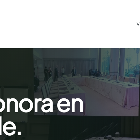
V
onora en
le.