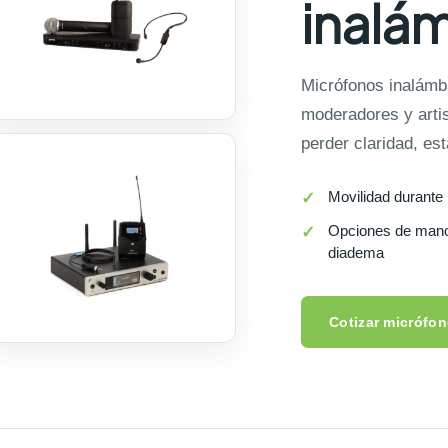
inalá
Micrófonos inalámb
moderadores y artis
perder claridad, est
Movilidad durante 
Opciones de mano
diadema
Cotizar micrófo