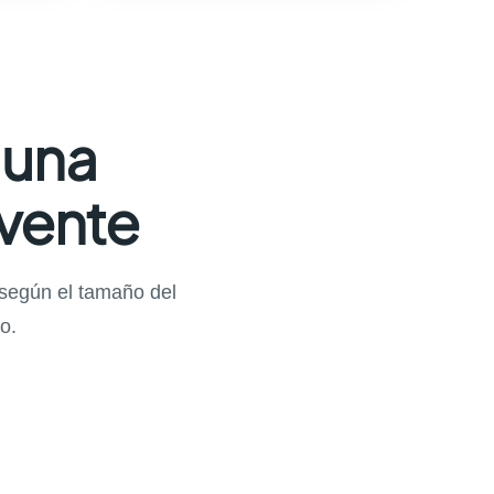
 una
lvente
 según el tamaño del
o.